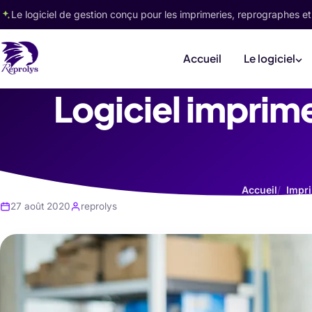
Le logiciel de gestion conçu pour les imprimeries, reprographes et
Accueil
Le logiciel
Logiciel imprim
Accueil
Impr
27 août 2020
reprolys