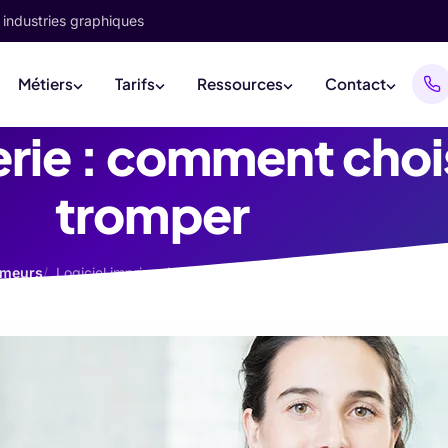
 industries graphiques
Métiers
Tarifs
Ressources
Contact
erie : comment chois
tromper
imeurs
Logiciel imprimerie : comment choisir sans se tromper